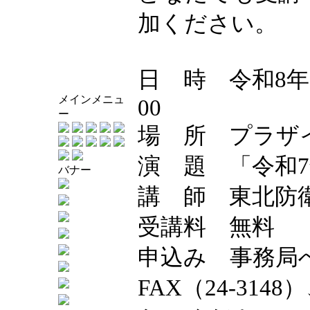
加ください。
日 時 令和8年1
メインメニュ
00
ー
場 所 プラザ
演 題 「令和
バナー
講 師 東北防
受講料 無料
申込み 事務局へT
FAX（24-3148）