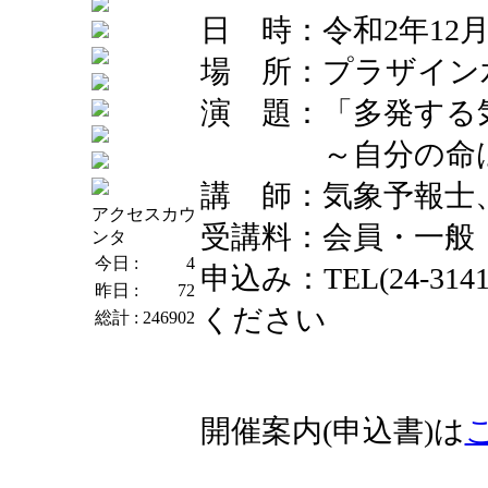
日 時：令和2年12月
場 所：プラザイン
演 題：「多発する
～自分の命は自
講 師：気象予報士
アクセスカウ
受講料：会員・一般
ンタ
今日 :
4
申込み：TEL(24-314
昨日 :
72
ください
総計 :
246902
開催案内(申込書)は