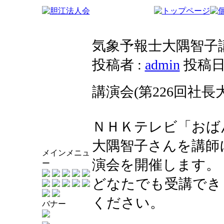
気象予報士大隅智子
投稿者 :
admin
投稿日時
講演会(第226回社長
ＮＨＫテレビ「おば
大隅智子さんを講師
メインメニュ
演会を開催します。
ー
どなたでも受講でき
ください。
バナー