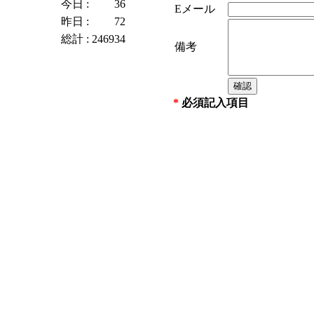
今日 :
36
Eメール
昨日 :
72
総計 :
246934
備考
*
必須記入項目