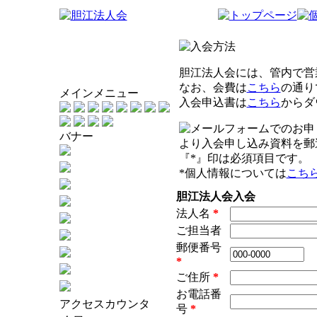
胆江法人会には、管内で営
なお、会費は
こちら
の通り
メインメニュー
入会申込書は
こちら
からダ
バナー
より入会申し込み資料を郵
『
*
』印は必須項目です。
*
個人情報については
こち
胆江法人会入会
法人名
*
ご担当者
郵便番号
*
ご住所
*
お電話番
アクセスカウンタ
号
*