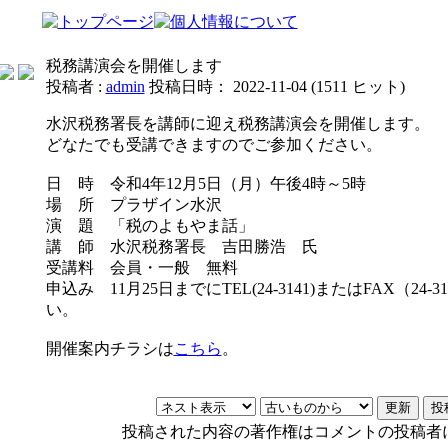
税務講演会を開催します
投稿者 :
admin
投稿日時： 2022-11-04
(
1511 ヒット
)
水沢税務署長を講師に迎え税務講演会を開催します。
どなたでも受講できますのでご参加ください。
日 時 令和4年12月5日（月）午後4時～5時
場 所 プラザイン水沢
演 題 「税のよもやま話」
講 師 水沢税務署長 吉田勝浩 氏
受講料 会員・一般 無料
申込み 11月25日までにTEL(24-3141)またはFAX（24
い。
開催案内チラシは
こちら
。
投稿された内容の著作権はコメントの投稿者