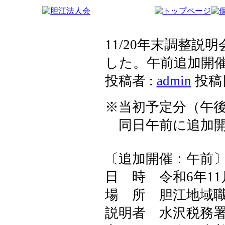
11/20年末調整
した。午前追加開
投稿者 :
admin
投稿日
※当初予定分（午
同日午前に追加開
〔追加開催：午前
日 時 令和6年11
場 所 胆江地域
説明者 水沢税務