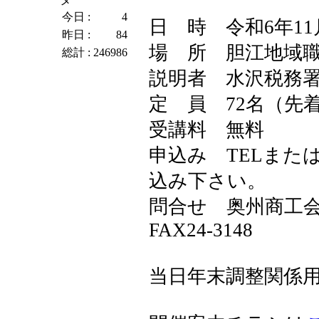
今日 :
4
日 時 令和6年11
昨日 :
84
場 所 胆江地域
総計 :
246986
説明者 水沢税務
定 員 72名（先
受講料 無料
申込み TELまたは
込み下さい。
問合せ 奥州商工会議
FAX24-3148
当日年末調整関係