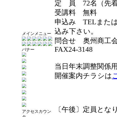
定 員 72名（先
受講料 無料
申込み TELまたは
込み下さい。
メインメニュー
問合せ 奥州商工会議
FAX24-3148
バナー
当日年末調整関係
開催案内チラシは
〔午後〕定員とな
アクセスカウン
タ